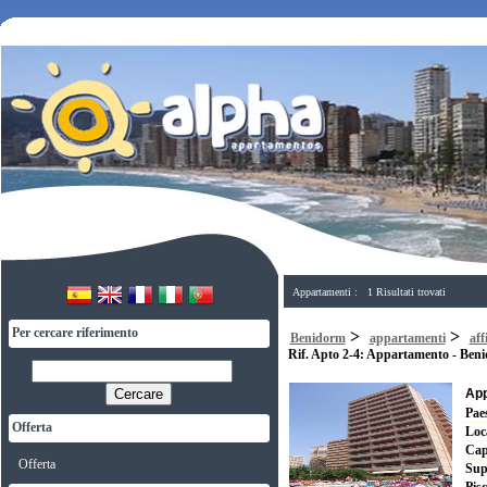
Appartamenti : 1 Risultati trovati
Per cercare riferimento
>
>
Benidorm
appartamenti
aff
Rif. Apto 2-4: Appartamento - Ben
Cercare
App
Paes
Offerta
Loca
Cap
Offerta
Supe